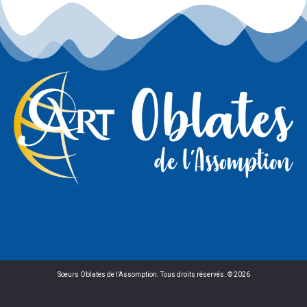
Soeurs Oblates de l’Assomption. Tous droits réservés. © 2026