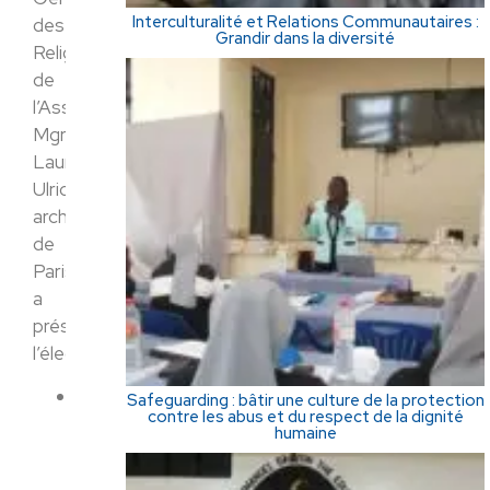
Interculturalité et Relations Communautaires :
des
Grandir dans la diversité
Religieuses
de
l’Assomption.
Mgr
Laurent
Ulrich,
archevêque
de
Paris,
a
présidé
l’élection.
Vidéo
Safeguarding : bâtir une culture de la protection
contre les abus et du respect de la dignité
de
humaine
la
célébration