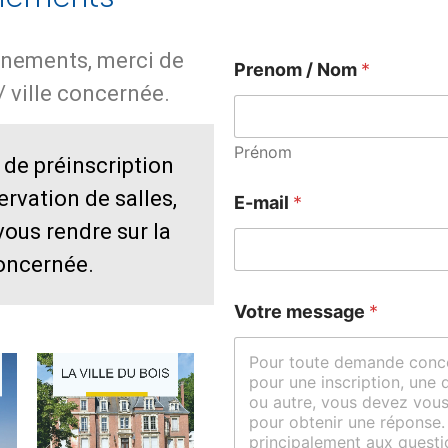
nements, merci de
Prenom / Nom
*
 ville concernée.
Prénom
de préinscription
*
ervation de salles,
E-mail
*
P
ous rendre sur la
r
e
oncernée.
n
o
P
Votre message
*
m
r
V
e
o
n
t
o
r
m
e
m
e