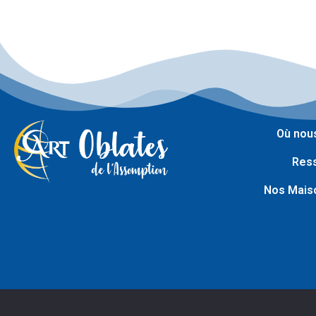
Où nous
Res
Nos Maiso