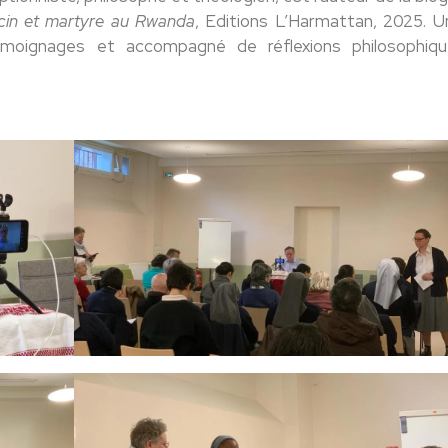
in et martyre au Rwanda
, Editions L’Harmattan, 2025. Un
moignages et accompagné de réflexions philosophiq