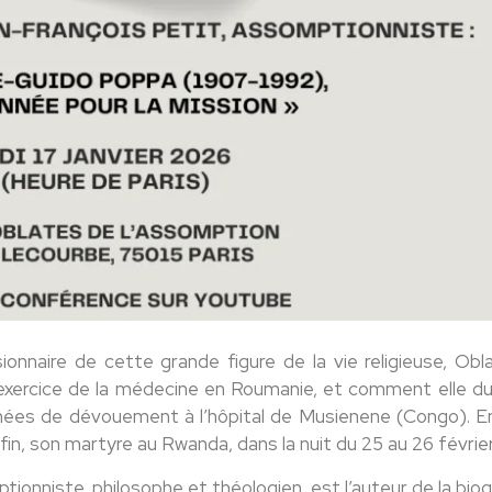
ionnaire de cette grande figure de la vie religieuse, Obl
 exercice de la médecine en Roumanie, et comment elle du
années de dévouement à l’hôpital de Musienene (Congo). En
fin, son martyre au Rwanda, dans la nuit du 25 au 26 février
ionniste, philosophe et théologien, est l’auteur de la bio