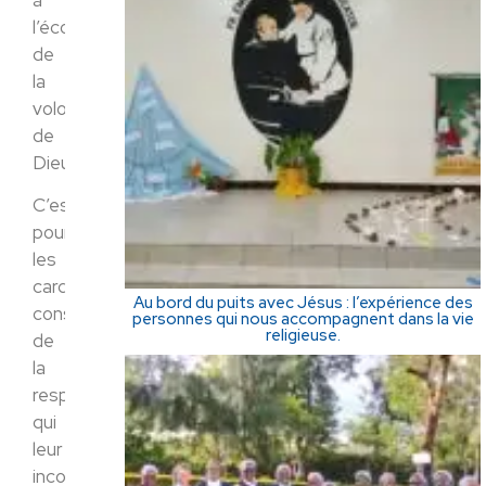
l’écoute
de
la
volonté
de
Dieu.
C’est
pourquoi
les
cardinaux,
Au bord du puits avec Jésus : l’expérience des
conscients
personnes qui nous accompagnent dans la vie
religieuse.
de
la
responsabilité
qui
leur
incombe,