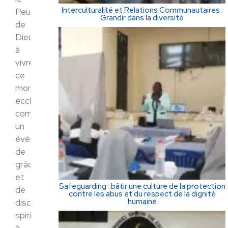
Interculturalité et Relations Communautaires :
Peuple
Grandir dans la diversité
de
Dieu
à
vivre
ce
moment
ecclésial
comme
un
événement
de
grâce
et
Safeguarding : bâtir une culture de la protection
de
contre les abus et du respect de la dignité
humaine
discernement
spirituel,
à