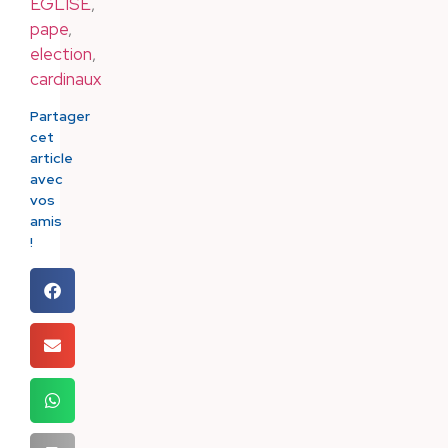
EGLISE
,
pape
,
election
,
cardinaux
Partager
cet
article
avec
vos
amis
!