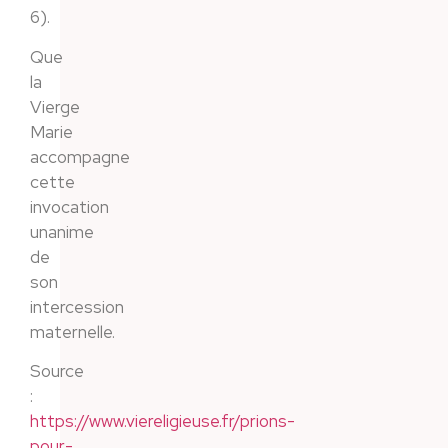
6).
Que
la
Vierge
Marie
accompagne
cette
invocation
unanime
de
son
intercession
maternelle.
Source
:
https://www.viereligieuse.fr/prions-
pour-