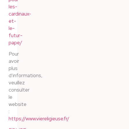
les-
cardinaux-
et-
le-
futur-
pape/
Pour
avoir
plus
d’informations,
veuillez
consulter
le
website
:
https://www.viereligieuse.fr/