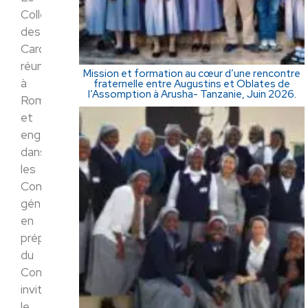
Collège
des
Cardinaux
réunis
Mission et formation au cœur d’une rencontre
à
fraternelle entre Augustins et Oblates de
l’Assomption à Arusha- Tanzanie, Juin 2026.
Rome
et
engagés
dans
les
Congrégations
générales
en
préparation
du
Conclave,
invite
le