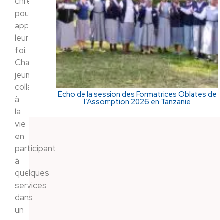
chrétien
pour
approfondir
leur
foi.
Chaque
jeune
collabore
Écho de la session des Formatrices Oblates de
à
l’Assomption 2026 en Tanzanie
la
vie
en
participant
à
quelques
services
dans
un