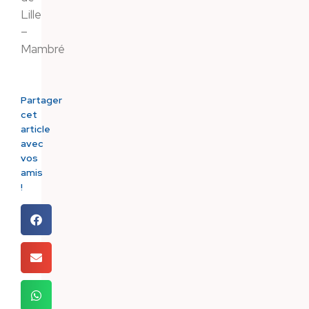
Lille
–
Mambré
Partager
cet
article
avec
vos
amis
!