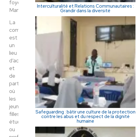
foyer
Interculturalité et Relations Communautaires :
Mambré ».
Grandir dans la diversité
La
communauté
est
un
lieu
d’accueil
et
de
partage,
où
les
jeunes
Safeguarding : bâtir une culture de la protection
filles,
contre les abus et du respect de la dignité
humaine
étudiantes
ou
professionnelles