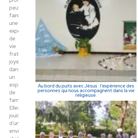
peuvent
faire
une
expérience
de
vie
fraternelle
joyeuse
dans
un
esprit
Au bord du puits avec Jésus : l’expérience des
personnes qui nous accompagnent dans la vie
de
religieuse.
famille.
Elles
jouissent
d’un
environnement