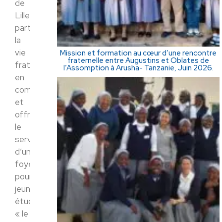
de
Lille
partagent
la
vie
Mission et formation au cœur d’une rencontre
fraternelle entre Augustins et Oblates de
fraternelle
l’Assomption à Arusha- Tanzanie, Juin 2026.
en
communauté
et
offrent
le
service
d’un
foyer
pour
jeunes
étudiantes
« le