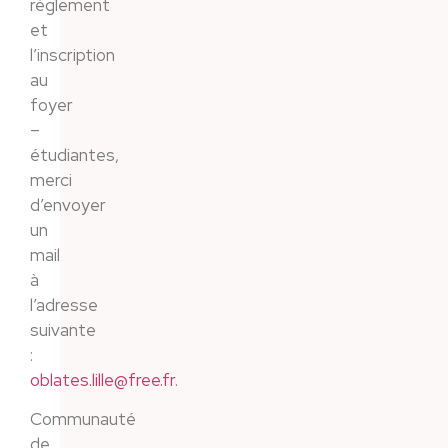
règlement
et
l’inscription
au
foyer
–
étudiantes,
merci
d’envoyer
un
mail
à
l’adresse
suivante
:
oblates.lille@free.fr
.
Communauté
de