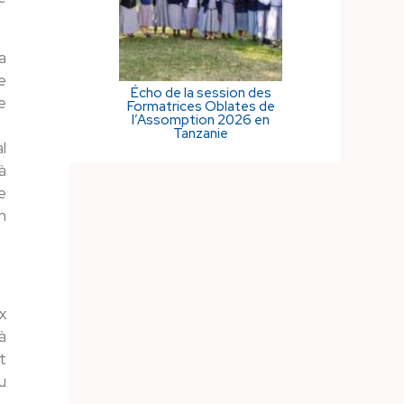
a
e
Écho de la session des
e
Formatrices Oblates de
l’Assomption 2026 en
Tanzanie
l
à
e
n
x
à
t
u