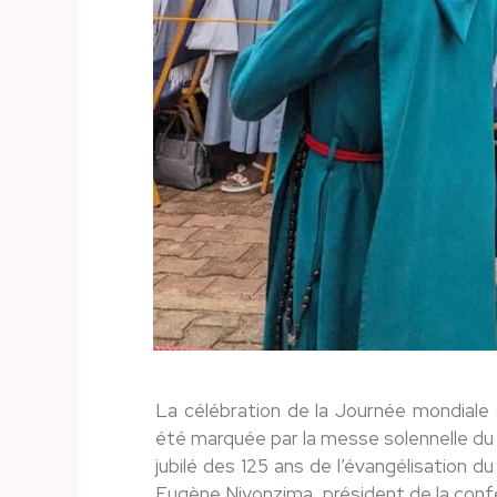
La célébration de la Journée mondiale
été marquée par la messe solennelle du j
jubilé des 125 ans de l’évangélisation 
Eugène Niyonzima, président de la conf