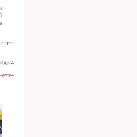
a
5
a
 cette
IMANA
-etre-