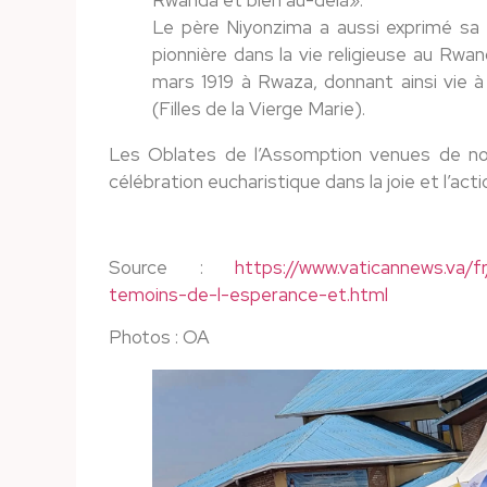
Rwanda et bien au-delà».
Le père Niyonzima a aussi exprimé sa 
pionnière dans la vie religieuse au Rw
mars 1919 à Rwaza, donnant ainsi vie à
(Filles de la Vierge Marie).
Les Oblates de l’Assomption venues de no
célébration eucharistique dans la joie et l’act
Source :
https://www.vaticannews.va/
temoins-de-l-esperance-et.html
Photos : OA