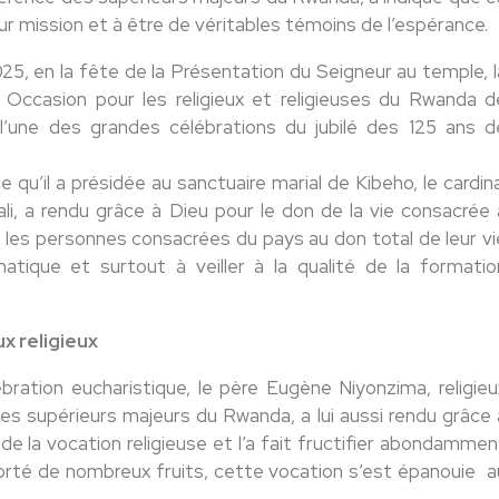
eur mission et à être de véritables témoins de l’espérance.
025, en la fête de la Présentation du Seigneur au temple, l
 Occasion pour les religieux et religieuses du Rwanda d
, l’une des grandes célébrations du jubilé des 125 ans d
qu’il a présidée au sanctuaire marial de Kibeho, le cardina
i, a rendu grâce à Dieu pour le don de la vie consacrée 
es les personnes consacrées du pays au don total de leur vi
smatique et surtout à veiller à la qualité de la formatio
x religieux
ration eucharistique, le père Eugène Niyonzima, religieu
es supérieurs majeurs du Rwanda, a lui aussi rendu grâce 
de la vocation religieuse et l’a fait fructifier abondammen
porté de nombreux fruits, cette vocation s’est épanouie a