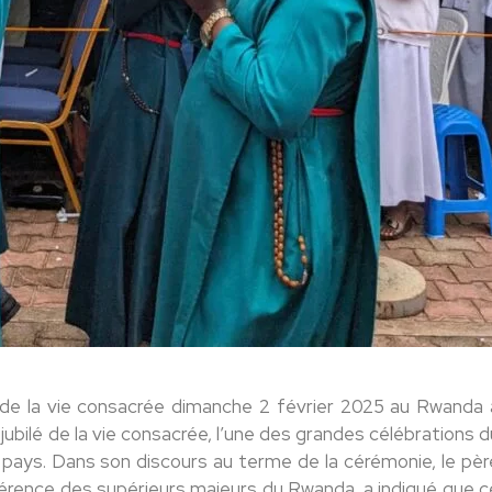
 de la vie consacrée dimanche 2 février 2025 au Rwanda 
ubilé de la vie consacrée, l’une des grandes célébrations d
du pays. Dans son discours au terme de la cérémonie, le pèr
érence des supérieurs majeurs du Rwanda, a indiqué que c