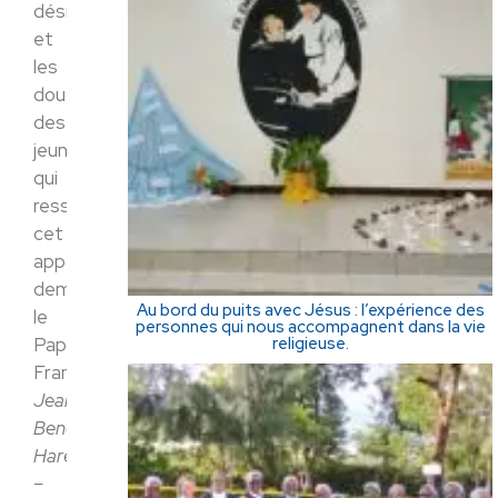
désirs
et
les
doutes»
des
jeunes
qui
ressentent
cet
appel,
demande
Au bord du puits avec Jésus : l’expérience des
le
personnes qui nous accompagnent dans la vie
religieuse.
Pape
François.
Jean-
Benoît
Harel
–