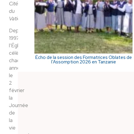
Cité
du
Vatican
Depuis
1997,
l’Église
célèbre
Écho de la session des Formatrices Oblates de
chaque
l’Assomption 2026 en Tanzanie
année
le
2
février
la
Journée
de
la
vie