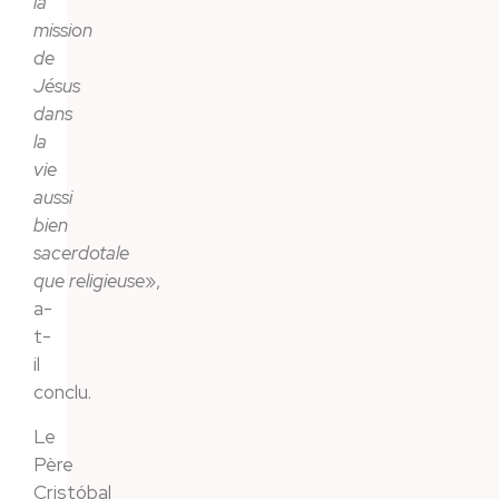
la
mission
de
Jésus
dans
la
vie
aussi
bien
sacerdotale
que
religieuse
»,
a-
t-
il
conclu.
Le
Père
Cristóbal