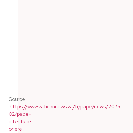
Source
:
https://www.vaticannews.va/fr/pape/news/2025-
02/pape-
intention-
priere-