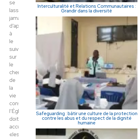
se
Interculturalité et Relations Communautaires :
lasse
Grandir dans la diversité
jamais
d’appeler
à
le
suivre
sur
le
chemin
de
la
vie
consacrée,
l’Église
Safeguarding : bâtir une culture de la protection
contre les abus et du respect de la dignité
doit
humaine
accueillir
«les