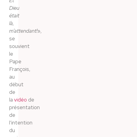
Et
Dieu
était
là,
m’attendant!
»,
se
souvient
le
Pape
François,
au
début
de
la
vidéo
de
présentation
de
l’intention
du