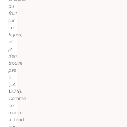
du
fruit
sur
ce
figuier,
et
je
n’en
trouve
pas
»
(Lc
13,7a).
Comme
ce
maître
attend
que