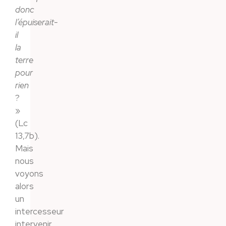
donc
l’épuiserait-
il
la
terre
pour
rien
?
»
(Lc
13,7b).
Mais
nous
voyons
alors
un
intercesseur
intervenir