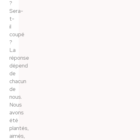
?
Sera-
t-
il
coupé
?
La
réponse
dépend
de
chacun
de
nous.
Nous
avons
été
plantés,
aimés,