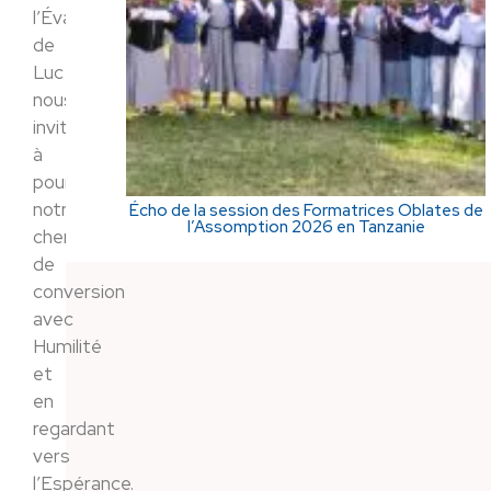
l’Évangile
de
Luc
nous
invite
à
poursuivre
notre
Écho de la session des Formatrices Oblates de
l’Assomption 2026 en Tanzanie
chemin
de
conversion
avec
Humilité
et
en
regardant
vers
l’Espérance.