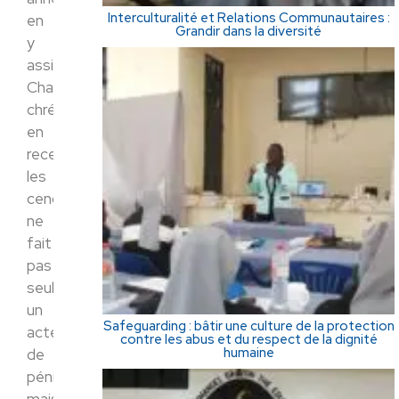
Interculturalité et Relations Communautaires :
en
Grandir dans la diversité
y
assistant.
Chaque
chrétien,
en
recevant
les
cendres,
ne
fait
pas
seulement
un
Safeguarding : bâtir une culture de la protection
acte
contre les abus et du respect de la dignité
humaine
de
pénitence,
mais