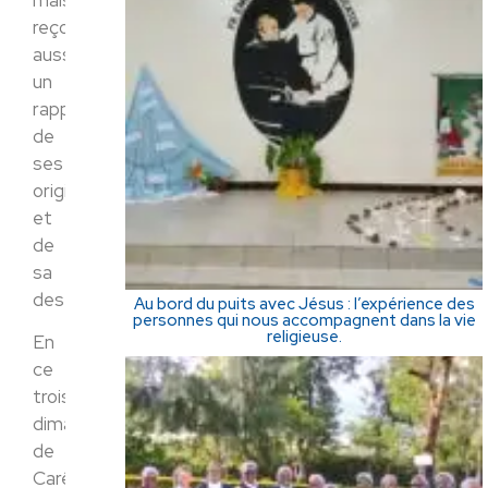
reçoit
aussi
un
rappel
de
ses
origines
et
de
sa
destinée.
Au bord du puits avec Jésus : l’expérience des
personnes qui nous accompagnent dans la vie
religieuse.
En
ce
troisième
dimanche
de
Carême,